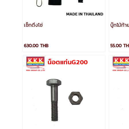
เซ็ทตึงโซ่
บู๊ทไม้ท้
630.00 THB
55.00 T