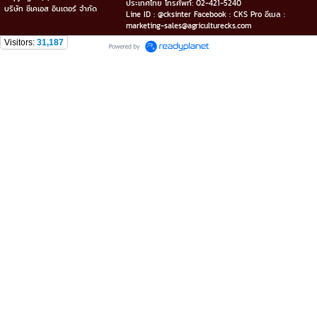
ประเทศไทย โทรศัพท์: 02-421-5240
บริษัท ซีเคเอส อินเตอร์ จำกัด
Line ID : @cksinter Facebook : CKS Pro อีเมล :
marketing-sales@agriculturecks.com
Visitors:
31,187