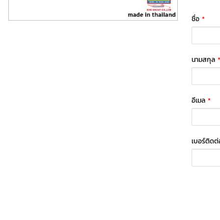
ชื่อ
*
นามสกุล
อีเมล
*
เบอร์ติดต