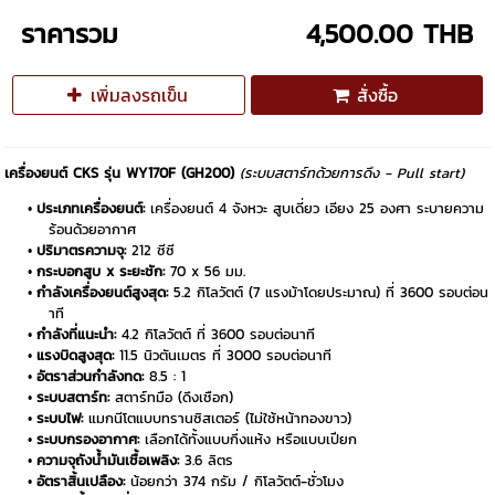
ราคารวม
4,500.00 THB
เพิ่มลงรถเข็น
สั่งซื้อ
เครื่องยนต์ CKS รุ่น WY170F (GH200)
(ระบบสตาร์ทด้วยการดึง - Pull start)
ประเภทเครื่องยนต์:
เครื่องยนต์ 4 จังหวะ สูบเดี่ยว เอียง 25 องศา ระบายความ
ร้อนด้วยอากาศ
ปริมาตรความจุ:
212 ซีซี
กระบอกสูบ x ระยะชัก:
70 x 56 มม.
กำลังเครื่องยนต์สูงสุด:
5.2 กิโลวัตต์ (7 แรงม้าโดยประมาณ) ที่ 3600 รอบต่อน
าที
กำลังที่แนะนำ:
4.2 กิโลวัตต์ ที่ 3600 รอบต่อนาที
แรงบิดสูงสุด:
11.5 นิวตันเมตร ที่ 3000 รอบต่อนาที
อัตราส่วนกำลังทด:
8.5 : 1
ระบบสตาร์ท:
สตาร์ทมือ (ดึงเชือก)
ระบบไฟ:
แมกนีโตแบบทรานซิสเตอร์ (ไม่ใช้หน้าทองขาว)
ระบบกรองอากาศ:
เลือกได้ทั้งแบบกึ่งแห้ง หรือแบบเปียก
ความจุถังน้ำมันเชื้อเพลิง:
3.6 ลิตร
อัตราสิ้นเปลือง:
น้อยกว่า 374 กรัม / กิโลวัตต์-ชั่วโมง